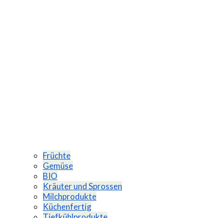
Früchte
Gemüse
BIO
Kräuter und Sprossen
Milchprodukte
Küchenfertig
Tiefkühlprodukte