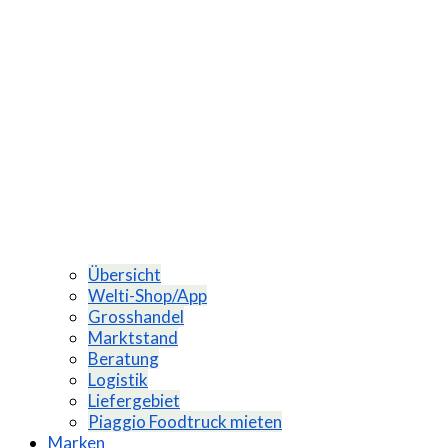
Übersicht
Welti-Shop/App
Grosshandel
Marktstand
Beratung
Logistik
Liefergebiet
Piaggio Foodtruck mieten
Marken