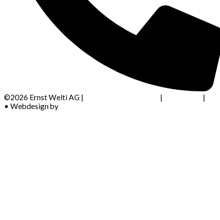
©
2026 Ernst Welti AG |
Datenschutzerklärung
|
Impressum
|
AG
• Webdesign by
Kreativagentur Friedli