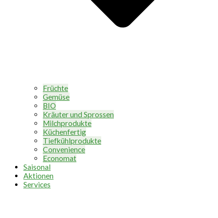
Früchte
Gemüse
BIO
Kräuter und Sprossen
Milchprodukte
Küchenfertig
Tiefkühlprodukte
Convenience
Economat
Saisonal
Aktionen
Services