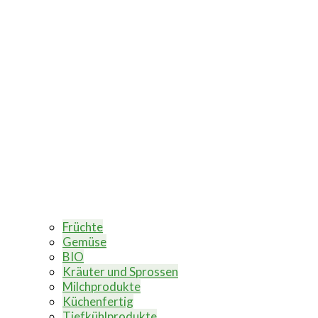
Früchte
Gemüse
BIO
Kräuter und Sprossen
Milchprodukte
Küchenfertig
Tiefkühlprodukte