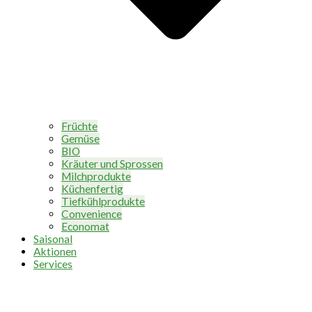
Früchte
Gemüse
BIO
Kräuter und Sprossen
Milchprodukte
Küchenfertig
Tiefkühlprodukte
Convenience
Economat
Saisonal
Aktionen
Services