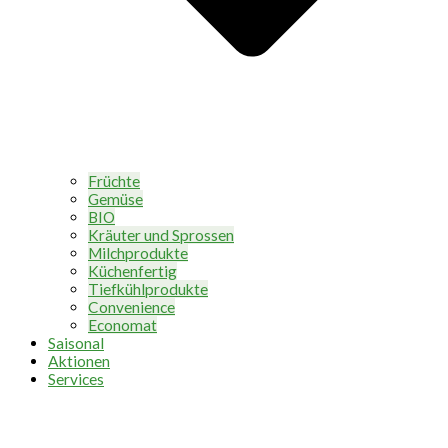
Früchte
Gemüse
BIO
Kräuter und Sprossen
Milchprodukte
Küchenfertig
Tiefkühlprodukte
Convenience
Economat
Saisonal
Aktionen
Services