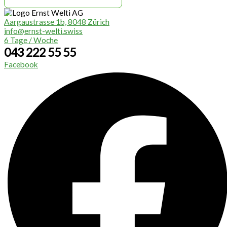
Aargaustrasse 1b, 8048 Zürich
info@ernst-welti.swiss
6 Tage / Woche
043 222 55 55
Facebook