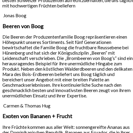
besten Schweizer Produzenten aufrechtzuerhalten, die uns täglich
mit hochwertigen Früchten beliefern
Jonas Boog
Beeren von Boog
Die Beeren der Produzentenfamilie Boog repräsentieren einen
Höhepunkt unseres Sortiments. Seit fünf Generationen
bewirtschaftet die Familie Boog die fruchtbare Reussebene bei
Hünenberg und hat sich der Königsdisziplin „Beeren“ mit
Leidenschaft verschrieben. Die „Brombeeren von Boog’s“ sind ein
herausragendes Beispiel für ihre unermüdliche Hingabe zum
Produkt. Neben den köstlichen Walderdbeeren und den delikaten
Mara des Bois-Erdbeeren beliefert uns Boog täglich und
bereichert unser Angebot mit einer breiten Palette an
Geschmackserlebnissen. Ihre kontinuierliche Suche nach den
geschmacklich besten und innovativsten Beeren zeugt von ihrem
unermüdlichen Einsatz und ihrer Expertise.
Carmen & Thomas Hug
Exoten von Bananen + Frucht
Ihre Früchte kommen aus aller Welt: sonnengereifte Ananas aus
der Dominikanischen Republik, Bananen aus Ecuador, die in ihrer