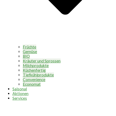
Früchte
Gemüse
BIO
Kräuter und Sprossen
Milchprodukte
Küchenfertig
Tiefkühlprodukte
Convenience
Economat
Saisonal
Aktionen
Services