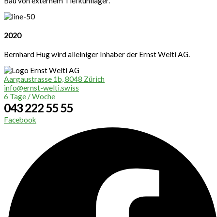
Bau von externem Tiefkühllager.
2020
Bernhard Hug wird alleiniger Inhaber der Ernst Welti AG.
Aargaustrasse 1b, 8048 Zürich
info@ernst-welti.swiss
6 Tage / Woche
043 222 55 55
Facebook