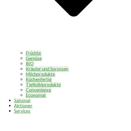
Früchte
Gemüse
BIO
Kräuter und Sprossen
Milchprodukte
Küchenfertig
Tiefkühlprodukte
Convenience
Economat
Saisonal
Aktionen
Services