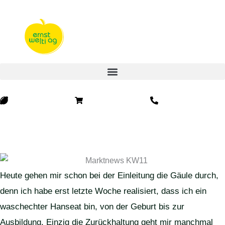
Zum
Inhalt
springen
Lemon
Shopping-
Phone-
cart
alt
Heute gehen mir schon bei der Einleitung die Gäule durch,
denn ich habe erst letzte Woche realisiert, dass ich ein
waschechter Hanseat bin, von der Geburt bis zur
Ausbildung. Einzig die Zurückhaltung geht mir manchmal